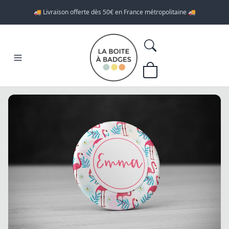
🚚 Livraison offerte dès 50€ en France métropolitaine 🚚