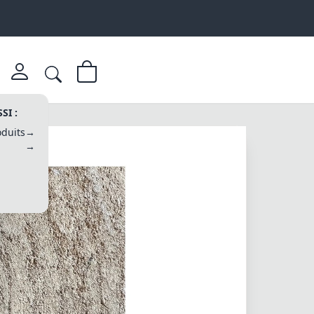
SI :
duits
→
→