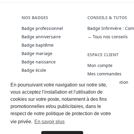
NOS BADGES
CONSEILS & TUTOS
Badge professionnel
Badge Infirmière : Com
Badge anniversaire
→ Tous nos conseils
Badge baptême
Badge mariage
ESPACE CLIENT
Badge naissance
Mon compte
Badge école
Mes commandes
Badge personnalisé
Droit de rétractation
En poursuivant votre navigation sur notre site,
→ Tous nos badges
vous acceptez l'installation et l'utilisation de
cookies sur votre poste, notamment à des fins
ACCÈS RAPIDE
INFORMATIONS
promotionnelles et/ou publicitaires, dans le
Nouveaux produits
Aide
respect de notre politique de protection de votre
Promotions
Plan du site
vie privée.
En savoir plus
Contactez-nous