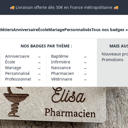
🚚 Livraison offerte dès 50€ en France métropolitaine 🚚
Métiers
Anniversaire
École
Mariage
Personnalisés
Tous nos badges »
NOS BADGES PAR THÈME :
MAIS AUS
Nouveaux pro
Anniversaire
→
Baptême
→
Promotions
École
→
Infirmière
→
Mariage
→
Naissance
→
Personnalisé
→
Pharmacien
→
Professionnel
→
Vétérinaire
→