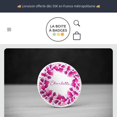
🚚 Livraison offerte dès 50€ en France métropolitaine 🚚