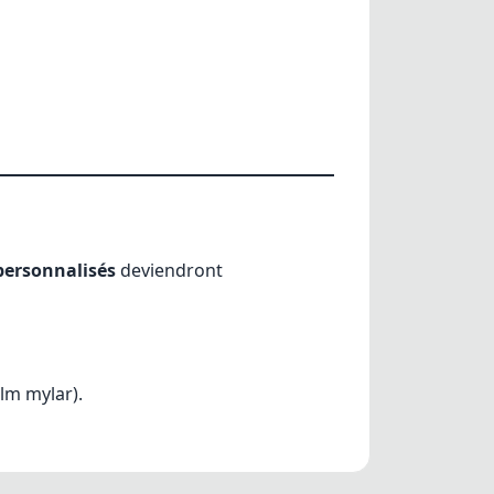
personnalisés
deviendront
ilm mylar).