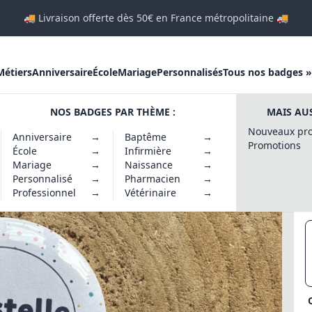
🚚 Livraison offerte dès 50€ en France métropolitaine 🚚
Métiers
Anniversaire
École
Mariage
Personnalisés
Tous nos badges »
NOS BADGES PAR THÈME :
MAIS AUS
is personnalisé
Nouveaux pro
Anniversaire
→
Baptême
→
Promotions
École
→
Infirmière
→
Mariage
→
Naissance
→
Personnalisé
→
Pharmacien
→
Professionnel
→
Vétérinaire
→