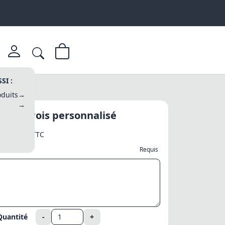
SI :
duits
→
→
Badge Pois personnalisé
3,20 €
TTC
Prénom
Requis
Quantité
-
+