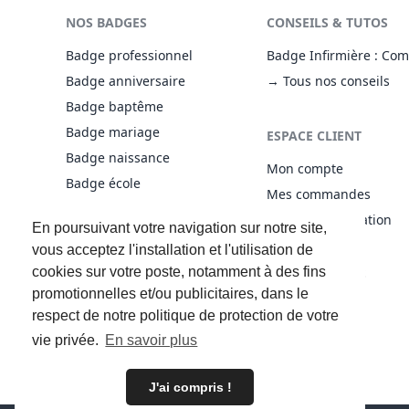
NOS BADGES
CONSEILS & TUTOS
Badge professionnel
Badge Infirmière : Com
Badge anniversaire
→ Tous nos conseils
Badge baptême
Badge mariage
ESPACE CLIENT
Badge naissance
Mon compte
Badge école
Mes commandes
Badge personnalisé
Droit de rétractation
En poursuivant votre navigation sur notre site,
→ Tous nos badges
vous acceptez l'installation et l'utilisation de
cookies sur votre poste, notamment à des fins
ACCÈS RAPIDE
INFORMATIONS
promotionnelles et/ou publicitaires, dans le
Nouveaux produits
Aide
respect de notre politique de protection de votre
Promotions
Plan du site
vie privée.
En savoir plus
Contactez-nous
J'ai compris !