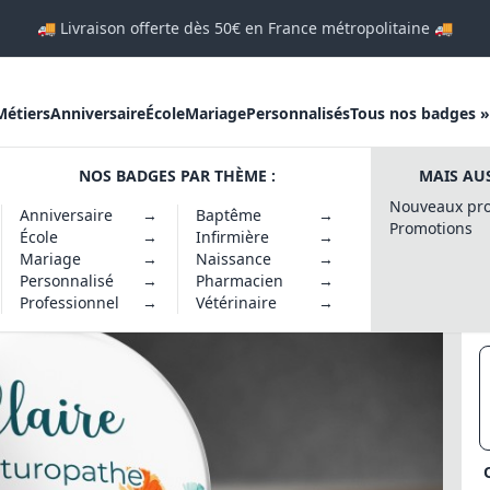
🚚 Livraison offerte dès 50€ en France métropolitaine 🚚
Métiers
Anniversaire
École
Mariage
Personnalisés
Tous nos badges »
NOS BADGES PAR THÈME :
MAIS AUS
leurs des champs
Nouveaux pro
Anniversaire
→
Baptême
→
Promotions
École
→
Infirmière
→
Mariage
→
Naissance
→
Personnalisé
→
Pharmacien
→
Professionnel
→
Vétérinaire
→