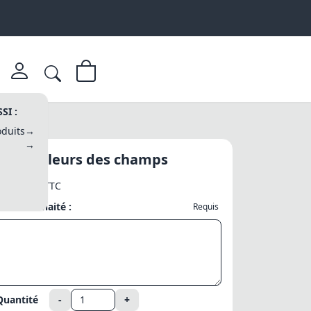
SI :
duits
→
→
Badge Fleurs des champs
3,40 €
TTC
Texte souhaité :
Requis
Quantité
-
+