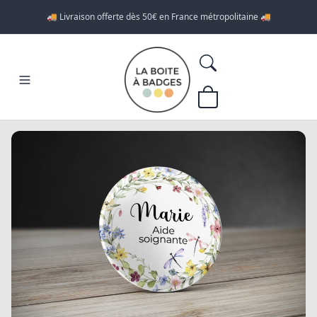
🚚 Livraison offerte dès 50€ en France métropolitaine 🚚