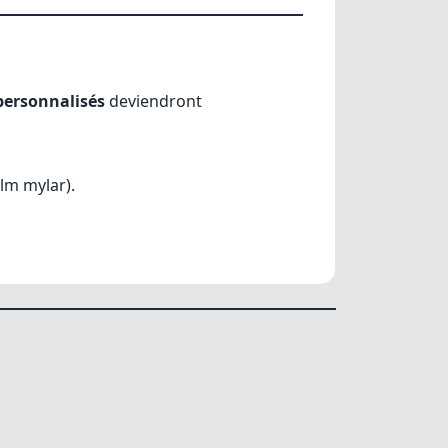
personnalisés
deviendront
ilm mylar).