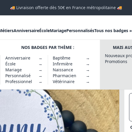
🚚 Livraison offerte dès 50€ en France métropolitaine 🚚
Métiers
Anniversaire
École
Mariage
Personnalisés
Tous nos badges »
NOS BADGES PAR THÈME :
MAIS AUS
ouronne de Myosotis
Nouveaux pro
Anniversaire
→
Baptême
→
Promotions
École
→
Infirmière
→
Mariage
→
Naissance
→
Personnalisé
→
Pharmacien
→
Professionnel
→
Vétérinaire
→