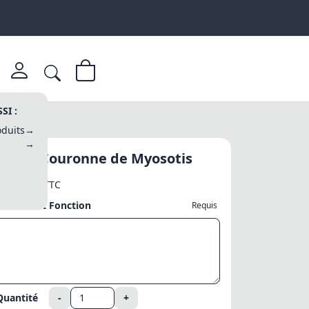
SI :
duits
→
→
Badge Couronne de Myosotis
3,40 €
TTC
Prénom et Fonction
Requis
Quantité
-
+