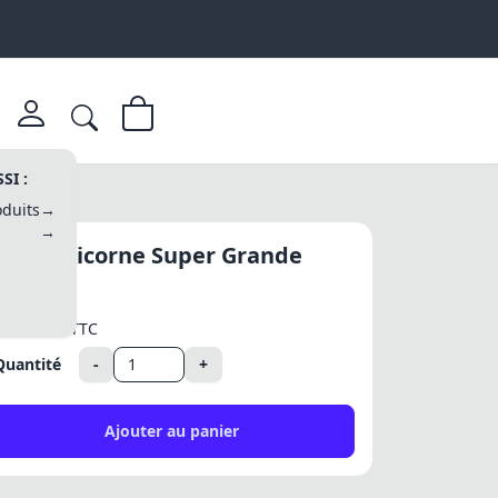
SI :
duits
→
→
Badge Licorne Super Grande
Soeur
3,40 €
TTC
Quantité
-
+
Ajouter au panier