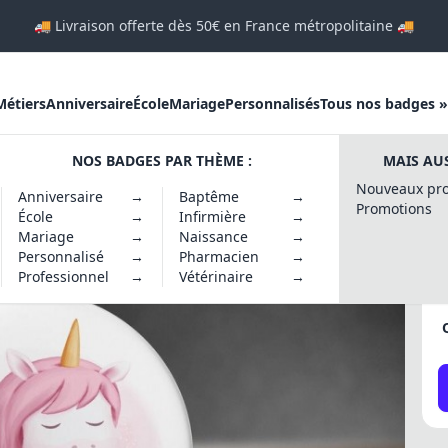
🚚 Livraison offerte dès 50€ en France métropolitaine 🚚
Métiers
Anniversaire
École
Mariage
Personnalisés
Tous nos badges »
NOS BADGES PAR THÈME :
MAIS AUS
rne Super Grande Soeur
Nouveaux pro
Anniversaire
→
Baptême
→
Promotions
École
→
Infirmière
→
Mariage
→
Naissance
→
Personnalisé
→
Pharmacien
→
Professionnel
→
Vétérinaire
→